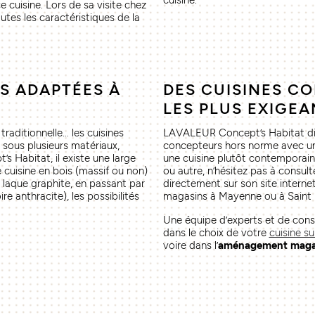
cuisine.
cuisine. Lors de sa visite chez
utes les caractéristiques de la
S ADAPTÉES À
DES CUISINES C
LES PLUS EXIGEA
traditionnelle… les cuisines
LAVALEUR Concept’s Habitat dis
 sous plusieurs matériaux,
concepteurs hors norme avec un
 Habitat, il existe une large
une cuisine plutôt contemporain
e cuisine en bois (massif ou non)
ou autre, n’hésitez pas à consulte
e laque graphite, en passant par
directement sur son site interne
re anthracite), les possibilités
magasins à Mayenne ou à Saint 
Une équipe d’experts et de conse
dans le choix de votre
cuisine s
voire dans l’
aménagement maga