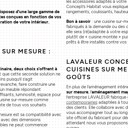
les accessoires adaptés à votre
Concept’s Habitat vous explique
isposez d’une large gamme de
rangements, coulissants, hauteu
tes conçues en fonction de vos
Bon à savoir
: une cuisine sur-
ration de votre intérieur.
fabriqués à la demande ou des c
elle sera (ré)adaptée à votre esp
plutôt de « cuisine montée » pui
prêts à être installés contre vos
 SUR MESURE :
LAVALEUR CONCEP
CUISINES SUR M
naire, deux choix s’offrent à
nt que cette seconde solution ne
GOÛTS
s puisqu’il s’agit
evanche, faire construire une
En plus de l’aménagement intér
r un meuble répondant
sur mesure
, l’
aménagement mag
fisants, luminosité, espace pour
l’entreprise LAVALEUR fabrique
 cuisine sur-mesure comme
contemporaines
adaptées à tout
e de tous vos souhaits.
des clients. Elle collabore avec 
vous accompagner tout au long d
-mesure est sa compatibilité avec
site officiel du fabricant pour dé
e avec des dimensions
attendant nous vous proposons
meubles ne peut commencer