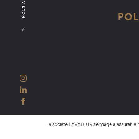
NOUS APPELER
POL
La société LAVALEUR s’engage à assurer le m