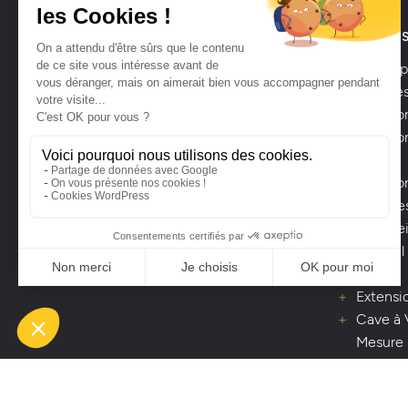
LAVALEUR SIÈGE SOCIAL
POUR LE
Bellevue
Concept
meubles
53250 Le Ham
Créatio
02 43 03 97 26
Création
bain
Créatio
Service
Sols, Pe
Conseil
projet
Extensio
Cave à 
Mesure