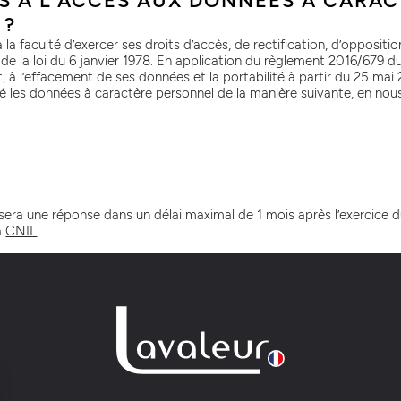
S À L’ACCÈS AUX DONNÉES À CARA
 ?
 la faculté d’exercer ses droits d’accès, de rectification, d’opposit
 la loi du 6 janvier 1978. En application du règlement 2016/679 du
nt, à l’effacement de ses données et la portabilité à partir du 25 ma
 les données à caractère personnel de la manière suivante, en nous
une réponse dans un délai maximal de 1 mois après l’exercice du 
a
CNIL
.