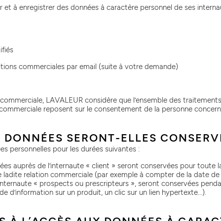
t à enregistrer des données à caractère personnel de ses internaut
fiés
itions commerciales par email (suite à votre demande)
 commerciale, LAVALEUR considère que l’ensemble des traitements 
n commerciale reposent sur le consentement de la personne concern
S DONNÉES SERONT-ELLES CONSERV
 personnelles pour les durées suivantes :
es auprès de l’internaute « client » seront conservées pour toute l
e ladite relation commerciale (par exemple à compter de la date de
’internaute « prospects ou prescripteurs », seront conservées pend
 d’information sur un produit, un clic sur un lien hypertexte…).