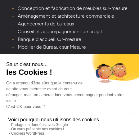
Conception et fabrication de meubles sur-mesure
Aménagement et architecture commerciale
Agencements de bureaux
Conseil et accompagnement de projet
Banque d’accueil sur-mesure
Mobilier de Bureaux sur Mesure
VOUS AVEZ UNE QUESTION ?
Lavaleur - Artisan créateur d’espaces de vie
Depuis 1978, Lavaleur transforme vos espaces avec
passion et savoir-faire. Contactez-nous pour un projet
clé en main, du sol au plafond.
NOUS CONTACTER