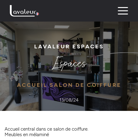
Skip
to
content
LAVALEUR ESPACES
Espaces
ACCUEIL SALON DE COIFFURE
13/08/24
Accueil central dans ce salon de coiffure.
Meubles en mélaminé