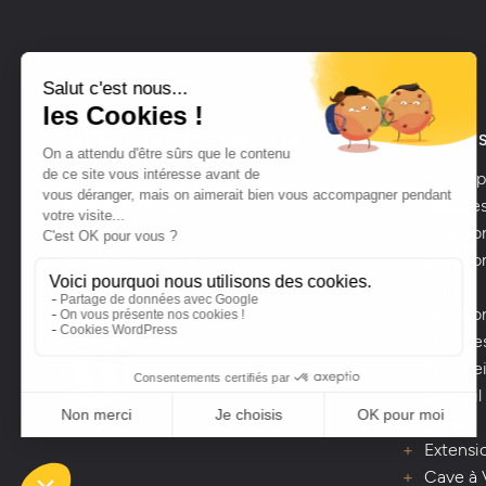
LAVALEUR SIÈGE SOCIAL
POUR LE
Bellevue
Concept
meubles
53250 Le Ham
Créatio
02 43 03 97 26
Création
bain
Créatio
Service
Sols, Pe
Conseil
projet
Extensio
Cave à 