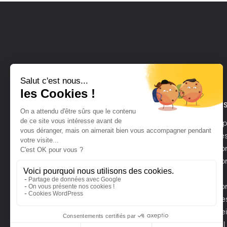
LAVALEUR SIÈGE SOCIAL
POUR LE
Bellevue
Concept
meubles
53250 Le Ham
Créatio
02 43 03 97 26
Création
bain
Créatio
Service
Sols, Pe
Conseil