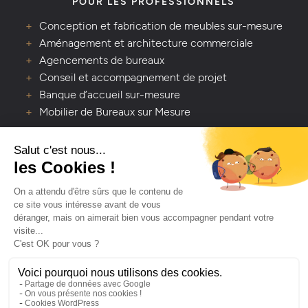
POUR LES PROFESSIONNELS
Conception et fabrication de meubles sur-mesure
Aménagement et architecture commerciale
Agencements de bureaux
Conseil et accompagnement de projet
Banque d’accueil sur-mesure
Mobilier de Bureaux sur Mesure
VOUS AVEZ UNE QUESTION ?
Lavaleur - Artisan créateur d’espaces de vie
Depuis 1978, Lavaleur transforme vos espaces avec
passion et savoir-faire. Contactez-nous pour un projet
clé en main, du sol au plafond.
NOUS CONTACTER