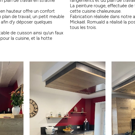
 plan de travail en stratifié
rangements et du plan de travai
La peinture rouge, effectuée de f
le en hauteur offre un confort
cette cuisine chaleureuse.
 plan de travail, un petit meuble
Fabrication réalisée dans notre
s afin d’y déposer quelques
Mickaël. Romuald a réalisé la p
tous les trois.
 table de cuisson ainsi qu’un faux
pour la cuisine, et la hotte