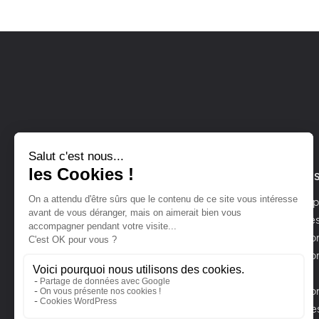
LAVALEUR SIÈGE SOCIAL
POUR LE
Bellevue
Concept
meubles
53250 Le Ham
Créatio
02 43 03 97 26
Création
bain
Créatio
Service