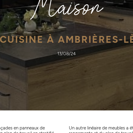
Maison
CUISINE À AMBRIÈRES-L
13/08/24
 façades en panneaux de
Un autre linéaire de meubles a é