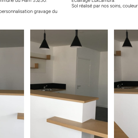
 commune du Ham 53250.
Eclairage Luxcambra.
Sol réalisé par nos soins, couleur
 personnalisation gravage du