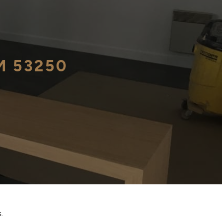
M 53250
.