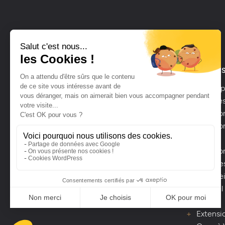
LAVALEUR SIÈGE SOCIAL
POUR LE
Bellevue
Concept
meubles
53250 Le Ham
Créatio
02 43 03 97 26
Création
bain
Créatio
Service
Sols, Pe
Conseil
projet
Extensio