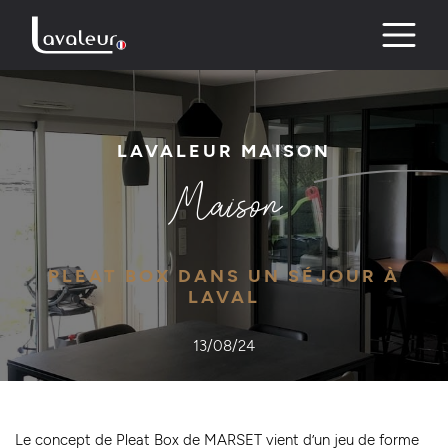
Skip
to
content
LAVALEUR MAISON
Maison
PLEAT BOX DANS UN SÉJOUR À
LAVAL
13/08/24
Le concept de Pleat Box de MARSET vient d’un jeu de forme