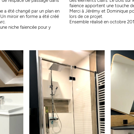
r de l’espace de passage dans
des éléments clairs. Le bois sur l
faïence apportent une touche de
ue a été changé par un plan en
Merci à Jérémy et Dominique pou
Un miroir en forme a été créé
lors de ce projet.
rc.
Ensemble réalisé en octobre 20
’une niche faïencée pour y