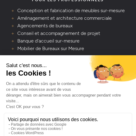
Conception et fabrication de meubles sur-mesure
Aménagement et architecture commerciale
Agencements de bureaux
Conseil et accompagnement de projet
Banque d’accueil sur-mesure
Mobilier de Bureaux sur Mesure
VOUS AVEZ UNE QUESTION ?
Lavaleur - Artisan créateur d’espaces de vie
Depuis 1978, Lavaleur transforme vos espaces avec
passion et savoir-faire. Contactez-nous pour un projet
clé en main, du sol au plafond.
NOUS CONTACTER