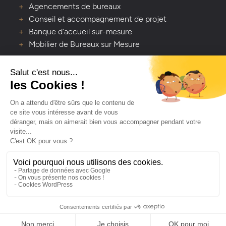
Agencements de bureaux
Conseil et accompagnement de projet
Banque d’accueil sur-mesure
Mobilier de Bureaux sur Mesure
VOUS AVEZ UNE QUESTION ?
Lavaleur - Artisan créateur d’espaces de vie
Depuis 1978, Lavaleur transforme vos espaces avec
passion et savoir-faire. Contactez-nous pour un projet
clé en main, du sol au plafond.
NOUS CONTACTER
© Lavaleur - 2026